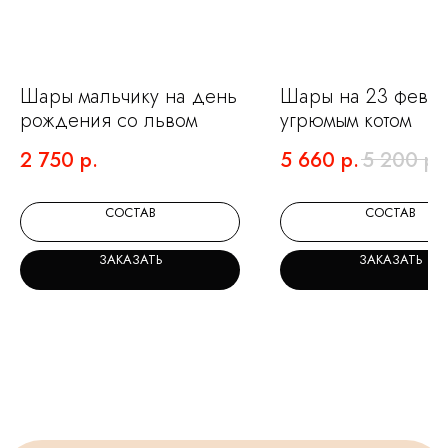
НЕ ЗНАЕТЕ КАКИЕ
ШАРЫ ВЫБРАТЬ?
Шары мальчику на день
Шары на 23 февра
Мы на связи и готовы помочь с выбором.
рождения со львом
угрюмым котом
Оставьте заявку и мы подберем для вас
идеальный набор.
2 750
р.
5 660
р.
5 200
р.
СОСТАВ
СОСТАВ
ЗАКАЗАТЬ
ЗАКАЗАТЬ
+7
Я ознакомлен(а) и согласен(а) с
политикой
обработки персональных данных.
ОСТАВИТЬ ЗАЯВКУ