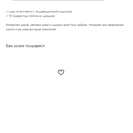
✅ шар гигант-стекло с индивидуальной надписью
✅ 10 Шаров под потолок на дождике
Количество шаров, цветовая гамма и надпись могут быть любыми. Напишите при оформлении
заказа и мы учтем все ваши пожелания!
Вам может понравится