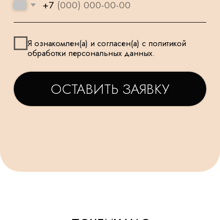
ТАТЬЯНА
ДАРЬЯ
Заказываем у Вас шарики
Заказывала шарики на
для праздника деткам, уже
праздник сыну🥳утром
не первый раз ! Качество и
заказ - вечером все
исполнение на высоте.
доставлено в идеально
Держаться долго, красиво и
виде! Плюс шарик-подар
очень празднично 😄
очень красивые шары,
Спасибо за подарочки,
конечно) Рекомендую!
очень приятно☺. Будем ещё
обращаться именно к Вам!