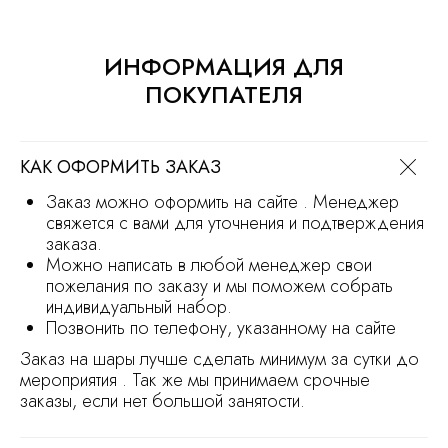
+7 (930) 255-77-11
vred01@list.ru
ИНФОРМАЦИЯ ДЛЯ
Россия, г. Нижний Новгород,
ПОКУПАТЕЛЯ
ул. Невзоровых , д 111
Режим работы магазина
с 9.30 до 21.30
КАК ОФОРМИТЬ ЗАКАЗ
Заказ на сайте можно оформить круглосуточно
Заказ можно оформить на сайте . Менеджер
МЫ В СОЦ.СЕТЯХ
свяжется с вами для уточнения и подтверждения
заказа.
Можно написать в любой менеджер свои
пожелания по заказу и мы поможем собрать
ОСТАВИТЬ ЗАЯВКУ
индивидуальный набор.
Позвонить по телефону, указанному на сайте
Заказ на шары лучше сделать минимум за сутки до
мероприятия . Так же мы принимаем срочные
Политика обработки персональных
данных
заказы, если нет большой занятости.
Сайт носит информационный характер
и не является офертой