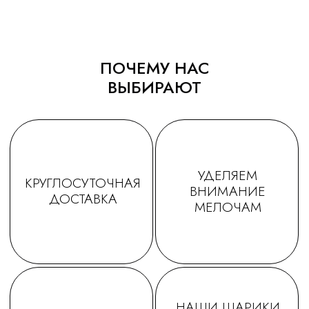
ПОЧЕМУ НАС
ВЫБИРАЮТ
ТАТЬЯНА
ДАРЬЯ
Заказываем у Вас шарики
Заказывала шарики на
для праздника деткам, уже
праздник сыну🥳утром
не первый раз ! Качество и
заказ - вечером все
исполнение на высоте.
доставлено в идеально
Держаться долго, красиво и
виде! Плюс шарик-подар
очень празднично 😄
очень красивые шары,
Спасибо за подарочки,
конечно) Рекомендую!
очень приятно☺. Будем ещё
обращаться именно к Вам!