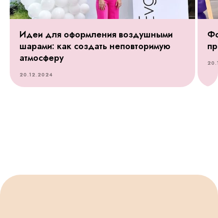
Идеи для оформления воздушными
Фо
шарами: как создать неповторимую
пр
атмосферу
20.
20.12.2024
НЕ ЗНАЕТЕ КАКИЕ
ШАРЫ ВЫБРАТЬ?
Мы на связи и готовы помочь с выбором.
Оставьте заявку и мы подберем для вас
идеальный набор.