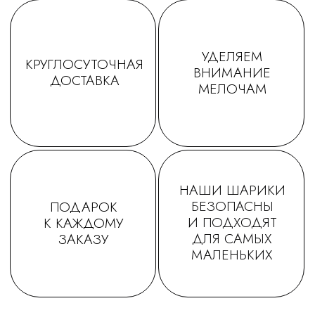
Заказываем у Вас шарики
Заказывала шарики на
для праздника деткам, уже
праздник сыну🥳утром
не первый раз ! Качество и
заказ - вечером все
исполнение на высоте.
доставлено в идеально
Держаться долго, красиво и
виде! Плюс шарик-подар
очень празднично 😄
очень красивые шары,
Спасибо за подарочки,
конечно) Рекомендую!
очень приятно☺. Будем ещё
обращаться именно к Вам!