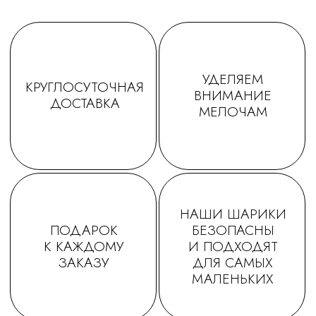
ТАТЬЯНА
ДАРЬЯ
Заказываем у Вас шарики
Заказывала шарики на
для праздника деткам, уже
праздник сыну🥳утром
не первый раз ! Качество и
заказ - вечером все
исполнение на высоте.
доставлено в идеально
Держаться долго, красиво и
виде! Плюс шарик-подар
очень празднично 😄
очень красивые шары,
Спасибо за подарочки,
конечно) Рекомендую!
очень приятно☺. Будем ещё
обращаться именно к Вам!