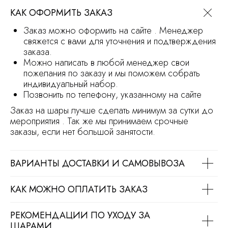
КАК ОФОРМИТЬ ЗАКАЗ
Режим работы магазина
с 9.30 до 21.30
Заказ можно оформить на сайте . Менеджер
Заказ на сайте можно оформить круглосуточно
свяжется с вами для уточнения и подтверждения
заказа.
МЫ В СОЦ.СЕТЯХ
Можно написать в любой менеджер свои
пожелания по заказу и мы поможем собрать
индивидуальный набор.
Позвонить по телефону, указанному на сайте
ОСТАВИТЬ ЗАЯВКУ
Заказ на шары лучше сделать минимум за сутки до
мероприятия . Так же мы принимаем срочные
заказы, если нет большой занятости.
Политика обработки персональных
данных
Сайт носит информационный характер
ВАРИАНТЫ ДОСТАВКИ И САМОВЫВОЗА
и не является офертой
Продвижение сайта
Разработка сайта
КАК МОЖНО ОПЛАТИТЬ ЗАКАЗ
РЕКОМЕНДАЦИИ ПО УХОДУ ЗА
ШАРАМИ