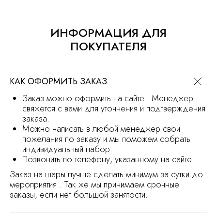
+7 (930) 255-77-11
vred01@list.ru
ИНФОРМАЦИЯ ДЛЯ
Россия, г. Нижний Новгород,
ПОКУПАТЕЛЯ
ул. Невзоровых , д 111
Режим работы магазина
с 9.30 до 21.30
КАК ОФОРМИТЬ ЗАКАЗ
Заказ на сайте можно оформить круглосуточно
Заказ можно оформить на сайте . Менеджер
МЫ В СОЦ.СЕТЯХ
свяжется с вами для уточнения и подтверждения
заказа.
Можно написать в любой менеджер свои
пожелания по заказу и мы поможем собрать
ОСТАВИТЬ ЗАЯВКУ
индивидуальный набор.
Позвонить по телефону, указанному на сайте
Заказ на шары лучше сделать минимум за сутки до
мероприятия . Так же мы принимаем срочные
Политика обработки персональных
данных
заказы, если нет большой занятости.
Сайт носит информационный характер
и не является офертой