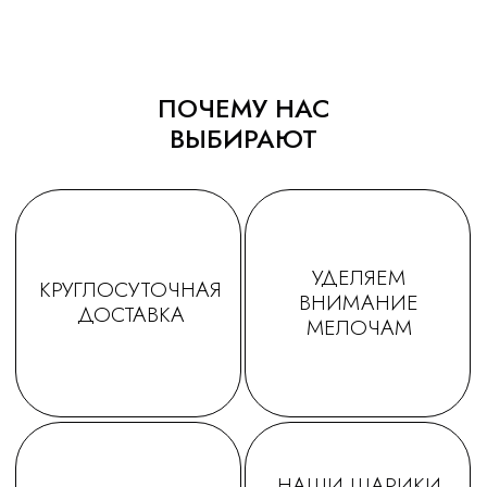
ПОЧЕМУ НАС
ВЫБИРАЮТ
ТАТЬЯНА
ДАРЬЯ
Заказываем у Вас шарики
Заказывала шарики на
для праздника деткам, уже
праздник сыну🥳утром
не первый раз ! Качество и
заказ - вечером все
исполнение на высоте.
доставлено в идеально
Держаться долго, красиво и
виде! Плюс шарик-подар
очень празднично 😄
очень красивые шары,
Спасибо за подарочки,
конечно) Рекомендую!
очень приятно☺. Будем ещё
обращаться именно к Вам!