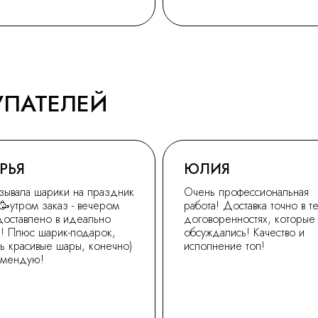
УПАТЕЛЕЙ
РЬЯ
ЮЛИЯ
зывала шарики на праздник
Очень профессиональная
🥳утром заказ - вечером
работа! Доставка точно в т
доставлено в идеально
договоренностях, которые
! Плюс шарик-подарок,
обсуждались! Качество и
ь красивые шары, конечно)
исполнение топ!
омендую!