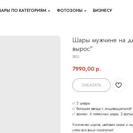
АРЫ ПО КАТЕГОРИЯМ
ФОТОЗОНЫ
БИЗНЕСУ
Шары мужчине на де
вырос"
SKU:
7990,00
р.
ЗАКАЗАТЬ
✅ 2 цифры
✅ большая звезда с индивидуальной 
✅ фонтан: 4 латексных шара, 3 фоль
Количество шаров, цветовая гамма и н
учтем все ваши пожелания!