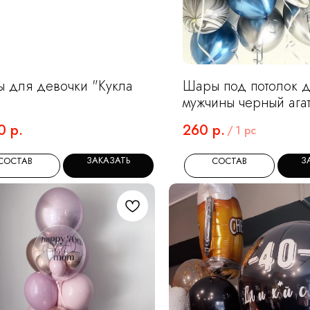
 для девочки "Кукла
Шары под потолок 
мужчины черный ага
0
р.
260
р.
/
1 pc
ЗАКАЗАТЬ
З
СОСТАВ
СОСТАВ