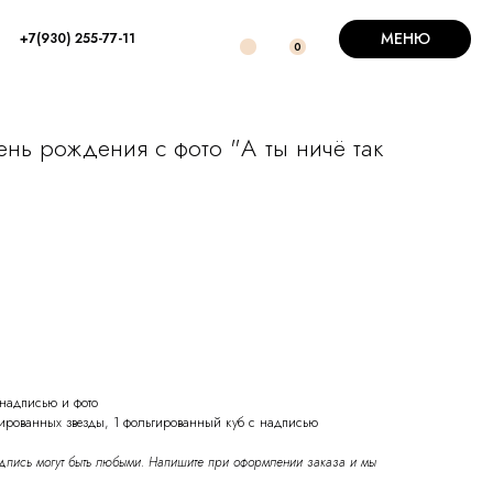
МЕНЮ
+7(930) 255-77-11
0
нь рождения с фото "А ты ничё так
надписью и фото
гированных звезды, 1 фольгированный куб с надписью
адпись могут быть любыми. Напишите при оформлении заказа и мы