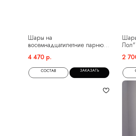
Шары на
Шары
восемнадцатилетние парню с
Лол"
самолетом
4 470
р.
2 70
ЗАКАЗАТЬ
СОСТАВ