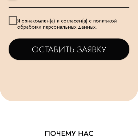
ТАТЬЯНА
ДАРЬЯ
Заказываем у Вас шарики
Заказывала шарики на
для праздника деткам, уже
праздник сыну🥳утром
не первый раз ! Качество и
заказ - вечером все
исполнение на высоте.
доставлено в идеально
Держаться долго, красиво и
виде! Плюс шарик-подар
очень празднично 😄
очень красивые шары,
Спасибо за подарочки,
конечно) Рекомендую!
очень приятно☺. Будем ещё
обращаться именно к Вам!
ПОЧЕМУ НАС