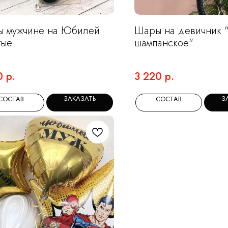
 мужчине на Юбилей
Шары на девичник 
тые
шампанское"
0
р.
3 220
р.
ЗАКАЗАТЬ
З
СОСТАВ
СОСТАВ