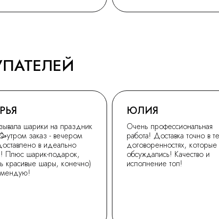
УПАТЕЛЕЙ
РЬЯ
ЮЛИЯ
зывала шарики на праздник
Очень профессиональная
🥳утром заказ - вечером
работа! Доставка точно в т
доставлено в идеально
договоренностях, которые
! Плюс шарик-подарок,
обсуждались! Качество и
ь красивые шары, конечно)
исполнение топ!
омендую!