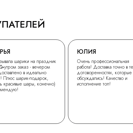
УПАТЕЛЕЙ
РЬЯ
ЮЛИЯ
зывала шарики на праздник
Очень профессиональная
🥳утром заказ - вечером
работа! Доставка точно в т
доставлено в идеально
договоренностях, которые
! Плюс шарик-подарок,
обсуждались! Качество и
ь красивые шары, конечно)
исполнение топ!
омендую!