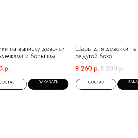
ки на выписку девочки
Шары для девочки на 
рдечками и большим
радугой бохо
м с бантиками
0
р.
9 260
р.
8 200
р.
ЗАКАЗАТЬ
ЗАКА
СОСТАВ
СОСТАВ