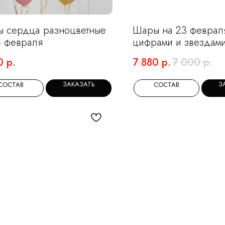
 сердца разноцветные
Шары на 23 феврал
4 февраля
цифрами и звездам
0
р.
7 880
р.
7 000
р.
ЗАКАЗАТЬ
З
СОСТАВ
СОСТАВ