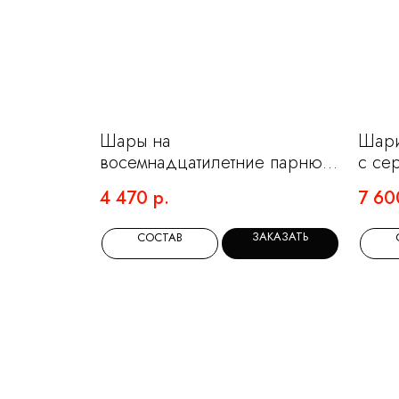
Шары на
Шари
восемнадцатилетние парню с
с се
самолетом
шаро
4 470
р.
7 60
ЗАКАЗАТЬ
СОСТАВ