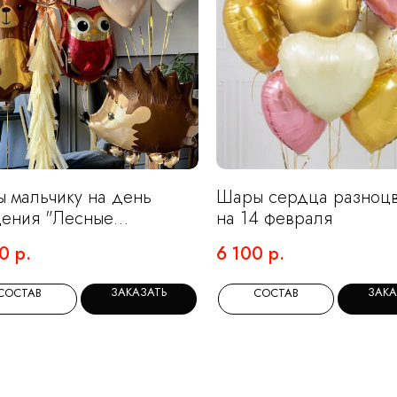
 мальчику на день
Шары сердца разноцв
ения "Лесные
на 14 февраля
юшки"
0
р.
6 100
р.
ЗАКАЗАТЬ
ЗАКА
СОСТАВ
СОСТАВ