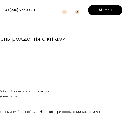
МЕНЮ
+7(930) 255-77-11
0
ень рождения с китами
 баблс, 3 фольгированных звезды
ой надписью
надпись могут быть любыми. Напишите при оформлении заказа и мы