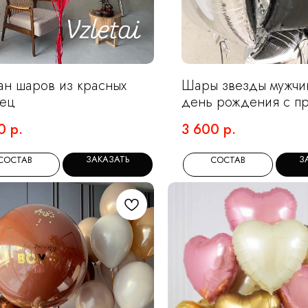
ан шаров из красных
Шары звезды мужчи
ец
день рождения с п
0
р.
3 600
р.
ЗАКАЗАТЬ
З
СОСТАВ
СОСТАВ