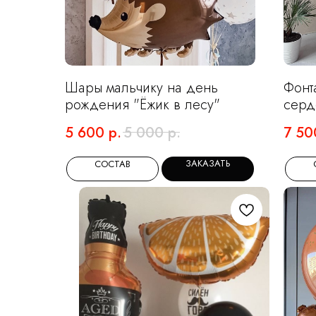
Шары мальчику на день
Фонт
рождения "Ёжик в лесу"
серд
5 600
р.
5 000
р.
7 50
ЗАКАЗАТЬ
СОСТАВ