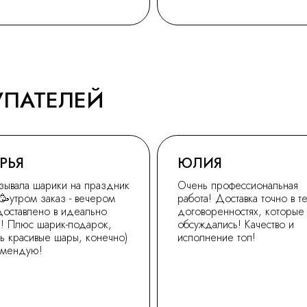
УПАТЕЛЕЙ
РЬЯ
ЮЛИЯ
зывала шарики на праздник
Очень профессиональная
🥳утром заказ - вечером
работа! Доставка точно в т
доставлено в идеально
договоренностях, которые
! Плюс шарик-подарок,
обсуждались! Качество и
ь красивые шары, конечно)
исполнение топ!
омендую!