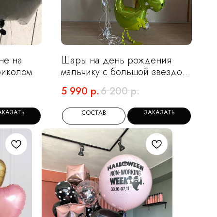
не на
Шары на день рождения
риколом
мальчику с большой звездой
и динозавром
5 990
р.
6 200
р.
АКАЗАТЬ
ЗАКАЗАТЬ
СОСТАВ