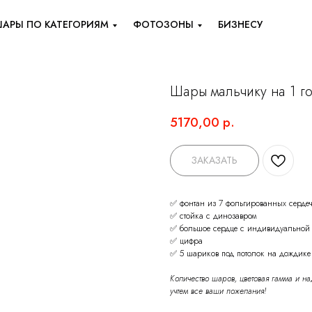
АРЫ ПО КАТЕГОРИЯМ
ФОТОЗОНЫ
БИЗНЕСУ
Шары мальчику на 1 г
5170,00
р.
ЗАКАЗАТЬ
✅ фонтан из 7 фольгированных серде
✅ стойка с динозавром
✅ большое сердце с индивидуальной
✅ цифра
✅ 5 шариков под потолок на дождике
Количество шаров, цветовая гамма и н
учтем все ваши пожелания!