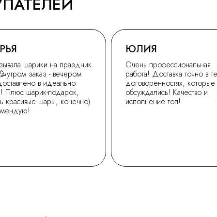
УПАТЕЛЕЙ
РЬЯ
ЮЛИЯ
зывала шарики на праздник
Очень профессиональная
🥳утром заказ - вечером
работа! Доставка точно в т
доставлено в идеально
договоренностях, которые
! Плюс шарик-подарок,
обсуждались! Качество и
ь красивые шары, конечно)
исполнение топ!
омендую!