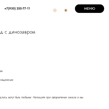
МЕНЮ
+7(930) 255-77-11
0
од с динозавром
чек
 надписью
адпись могут быть любыми. Напишите при оформлении заказа и мы