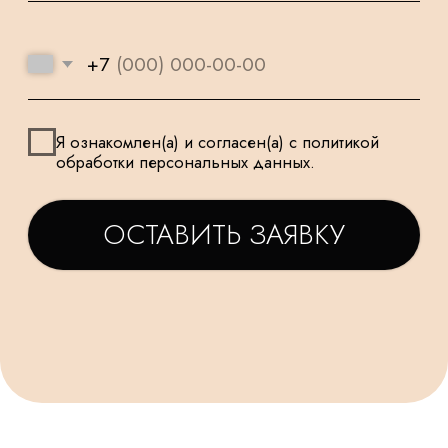
И ПОДХОДЯТ
К КАЖДОМУ
ДЛЯ САМЫХ
ЗАКАЗУ
МАЛЕНЬКИХ
ТАТЬЯНА
ДАРЬЯ
Заказываем у Вас шарики
Заказывала шарики на
для праздника деткам, уже
праздник сыну🥳утром
не первый раз ! Качество и
заказ - вечером все
исполнение на высоте.
доставлено в идеально
Держаться долго, красиво и
виде! Плюс шарик-подар
очень празднично 😄
очень красивые шары,
Спасибо за подарочки,
конечно) Рекомендую!
очень приятно☺. Будем ещё
обращаться именно к Вам!