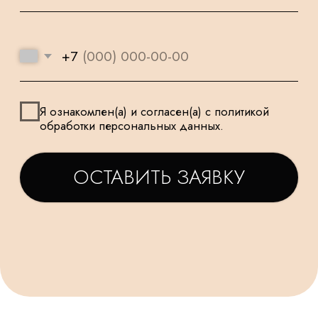
И ПОДХОДЯТ
К КАЖДОМУ
ДЛЯ САМЫХ
ЗАКАЗУ
МАЛЕНЬКИХ
ТАТЬЯНА
ДАРЬЯ
Заказываем у Вас шарики
Заказывала шарики на
для праздника деткам, уже
праздник сыну🥳утром
не первый раз ! Качество и
заказ - вечером все
исполнение на высоте.
доставлено в идеально
Держаться долго, красиво и
виде! Плюс шарик-подар
очень празднично 😄
очень красивые шары,
Спасибо за подарочки,
конечно) Рекомендую!
очень приятно☺. Будем ещё