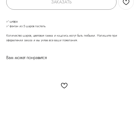
ЗАКАЗАТЬ
✅ цифра
✅ фонтан из 5 шаров пастель
Количество шаров, цветовая гамма и надпись могут быть любыми. Напишите при
оформлении заказа и мы учтем все ваши пожелания.
Вам может понравится