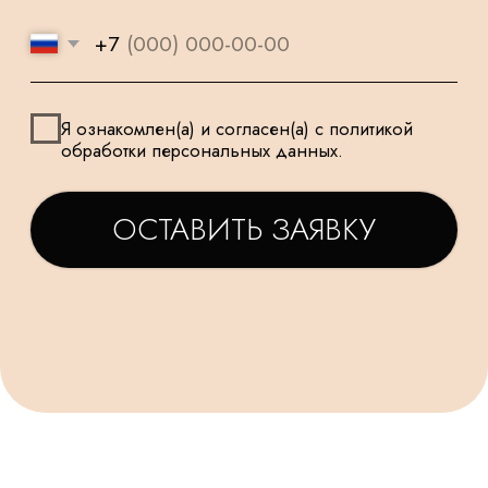
ДЛЯ САМЫХ
ЗАКАЗУ
МАЛЕНЬКИХ
ТАТЬЯНА
ДАРЬЯ
Заказываем у Вас шарики
Заказывала шарики на
для праздника деткам, уже
праздник сыну🥳утром
не первый раз ! Качество и
заказ - вечером все
исполнение на высоте.
доставлено в идеально
Держаться долго, красиво и
виде! Плюс шарик-подар
очень празднично 😄
очень красивые шары,
Спасибо за подарочки,
конечно) Рекомендую!
очень приятно☺. Будем ещё
обращаться именно к Вам!