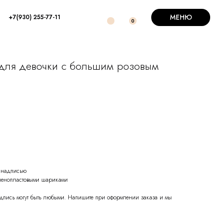
МЕНЮ
+7(930) 255-77-11
0
для девочки с большим розовым
 надписью
 пенопластовыми шариками
надпись могут быть любыми. Напишите при оформлении заказа и мы