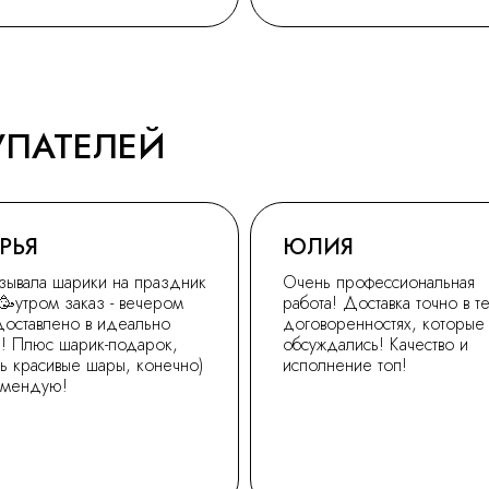
УПАТЕЛЕЙ
РЬЯ
ЮЛИЯ
зывала шарики на праздник
Очень профессиональная
🥳утром заказ - вечером
работа! Доставка точно в т
доставлено в идеально
договоренностях, которые
! Плюс шарик-подарок,
обсуждались! Качество и
ь красивые шары, конечно)
исполнение топ!
омендую!