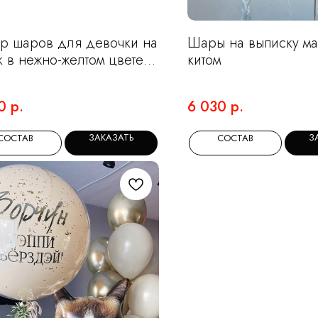
р шаров для девочки на
Шары на выписку ма
к в нежно-желтом цвете и
китом
ия
0
р.
6 030
р.
ЗАКАЗАТЬ
З
СОСТАВ
СОСТАВ