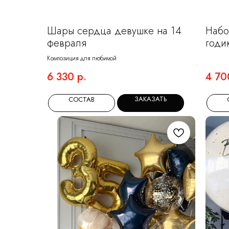
Шары сердца девушке на 14
Набо
февраля
годи
фукс
Композиция для любимой
6 330
р.
4 70
ЗАКАЗАТЬ
СОСТАВ