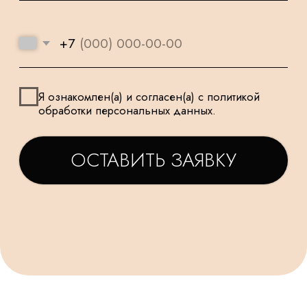
И ПОДХОДЯТ
К КАЖДОМУ
ДЛЯ САМЫХ
ЗАКАЗУ
МАЛЕНЬКИХ
ТАТЬЯНА
ДАРЬЯ
Заказываем у Вас шарики
Заказывала шарики на
для праздника деткам, уже
праздник сыну🥳утром
не первый раз ! Качество и
заказ - вечером все
исполнение на высоте.
доставлено в идеально
Держаться долго, красиво и
виде! Плюс шарик-подар
очень празднично 😄
очень красивые шары,
Спасибо за подарочки,
конечно) Рекомендую!
очень приятно☺. Будем ещё
обращаться именно к Вам!