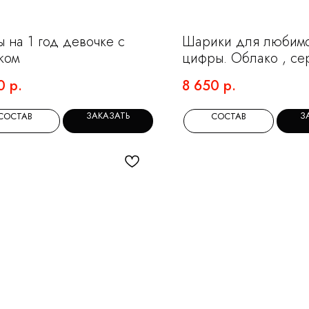
 на 1 год девочке с
Шарики для любим
ком
цифры. Облако , се
надписью
0
р.
8 650
р.
ЗАКАЗАТЬ
З
СОСТАВ
СОСТАВ