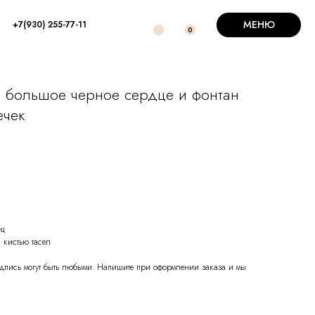
МЕНЮ
+7(930) 255-77-11
0
 большое черное сердце и фонтан
ечек
ец
 кистью тасел
надпись могут быть любыми. Напишите при оформлении заказа и мы