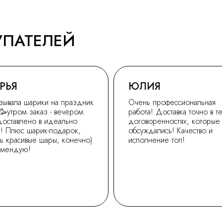
УПАТЕЛЕЙ
РЬЯ
ЮЛИЯ
зывала шарики на праздник
Очень профессиональная
🥳утром заказ - вечером
работа! Доставка точно в т
доставлено в идеально
договоренностях, которые
! Плюс шарик-подарок,
обсуждались! Качество и
ь красивые шары, конечно)
исполнение топ!
омендую!