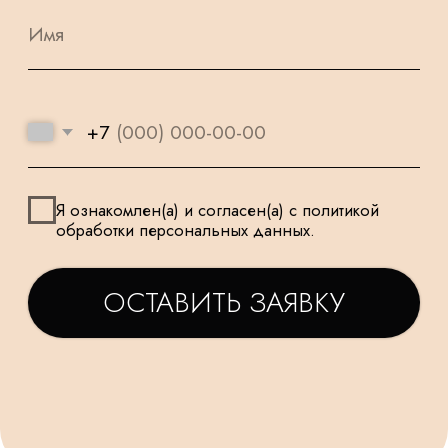
НАШИ ШАРИКИ
БЕЗОПАСНЫ
ПОДАРОК
И ПОДХОДЯТ
К КАЖДОМУ
ДЛЯ САМЫХ
ЗАКАЗУ
МАЛЕНЬКИХ
ТАТЬЯНА
ДАРЬЯ
Заказываем у Вас шарики
Заказывала шарики на
для праздника деткам, уже
праздник сыну🥳утром
не первый раз ! Качество и
заказ - вечером все
исполнение на высоте.
доставлено в идеально
Держаться долго, красиво и
виде! Плюс шарик-подар
очень празднично 😄
очень красивые шары,