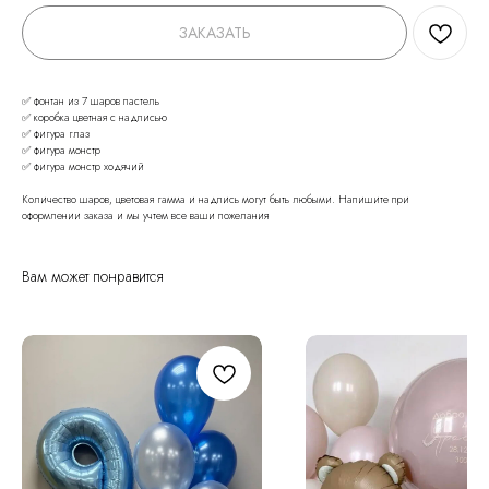
ЗАКАЗАТЬ
✅ фонтан из 7 шаров пастель
✅ коробка цветная с надписью
✅ фигура глаз
✅ фигура монстр
✅ фигура монстр ходячий
Количество шаров, цветовая гамма и надпись могут быть любыми. Напишите при
оформлении заказа и мы учтем все ваши пожелания
Вам может понравится