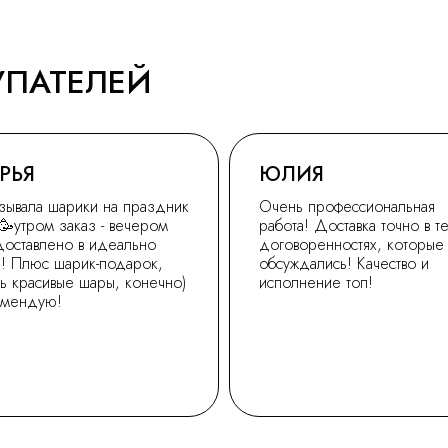
УПАТЕЛЕЙ
РЬЯ
ЮЛИЯ
зывала шарики на праздник
Очень профессиональная
🥳утром заказ - вечером
работа! Доставка точно в т
доставлено в идеально
договоренностях, которые
! Плюс шарик-подарок,
обсуждались! Качество и
ь красивые шары, конечно)
исполнение топ!
омендую!