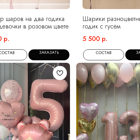
р шаров на два годика
Шарики разноцветн
девочки в розовом цвете
годик с гусём
0
р.
5 500
р.
ЗАКАЗАТЬ
З
СОСТАВ
СОСТАВ