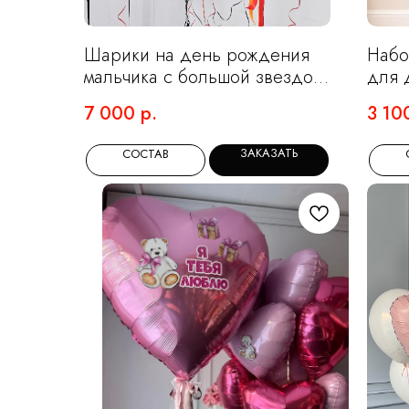
Шарики на день рождения
Набо
мальчика с большой звездой
для 
и цифрами
7 000
р.
3 10
ЗАКАЗАТЬ
СОСТАВ