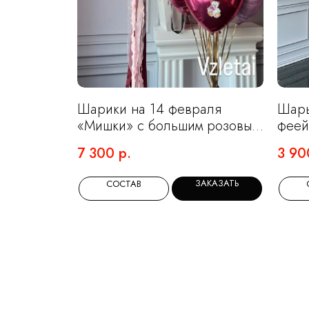
Шарики на 14 февраля
Шары
«Мишки» с большим розовым
феей
сердцем и фонтаном из 10
7 300
р.
3 90
сердечек
ЗАКАЗАТЬ
СОСТАВ