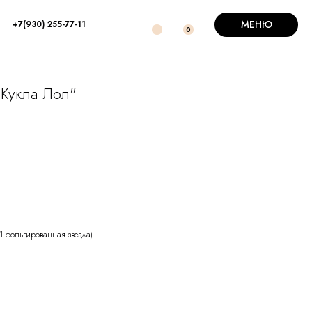
МЕНЮ
+7(930) 255-77-11
0
Кукла Лол"
1 фольгированная звезда)