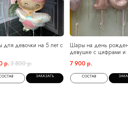
 для девочки на 5 лет с
Шары на день рожде
девушке с цифрами и
фольгированными
0
р.
3 800
р.
7 900
р.
сердечками
ЗАКАЗАТЬ
ЗАКА
СОСТАВ
СОСТАВ