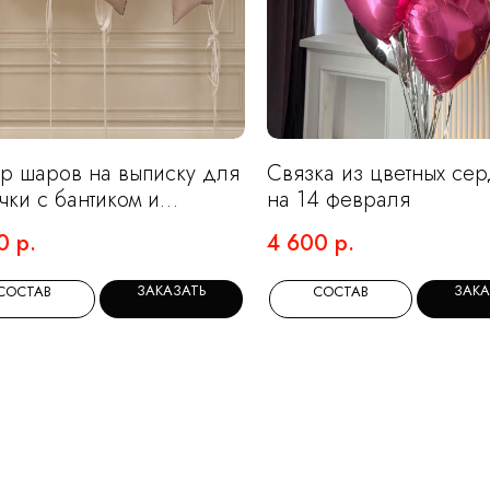
р шаров на выписку для
Связка из цветных се
чки с бантиком и
на 14 февраля
ком
0
р.
4 600
р.
ЗАКАЗАТЬ
ЗАКА
СОСТАВ
СОСТАВ