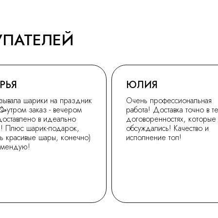
УПАТЕЛЕЙ
РЬЯ
ЮЛИЯ
зывала шарики на праздник
Очень профессиональная
🥳утром заказ - вечером
работа! Доставка точно в т
доставлено в идеально
договоренностях, которые
! Плюс шарик-подарок,
обсуждались! Качество и
ь красивые шары, конечно)
исполнение топ!
омендую!