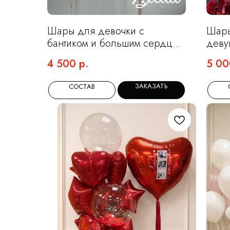
Шары для девочки с
Шары
бантиком и большим сердцем
деву
в цвете пыльная роза
медв
4 500
р.
5 00
ЗАКАЗАТЬ
СОСТАВ