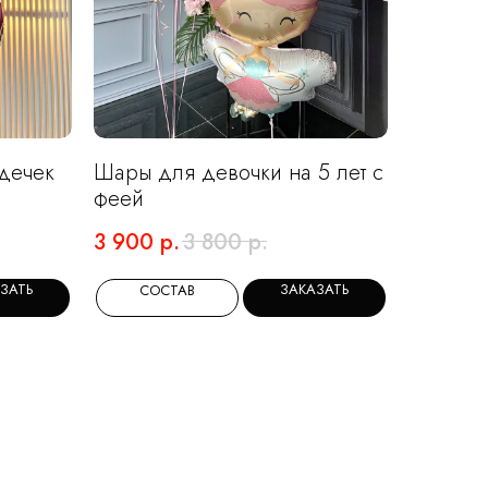
рдечек
Шары для девочки на 5 лет с
феей
3 900
р.
3 800
р.
ЗАТЬ
ЗАКАЗАТЬ
СОСТАВ