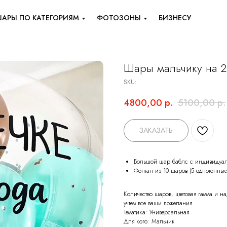
АРЫ ПО КАТЕГОРИЯМ
ФОТОЗОНЫ
БИЗНЕСУ
Шары мальчику на 2
SKU:
4800,00
р.
5100,00
р.
ЗАКАЗАТЬ
Большой шар баблс с индивидуал
Фонтан из 10 шаров (5 однотонные,
Количество шаров, цветовая гамма и 
учтем все ваши пожелания
Тематика: Универсальная
Для кого: Мальчик