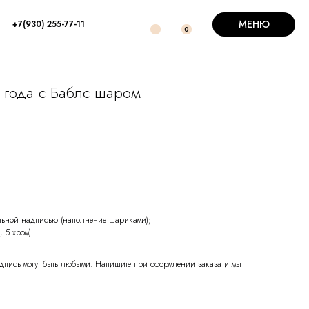
МЕНЮ
+7(930) 255-77-11
0
 года с Баблс шаром
ьной надписью (наполнение шариками);
 5 хром).
надпись могут быть любыми. Напишите при оформлении заказа и мы