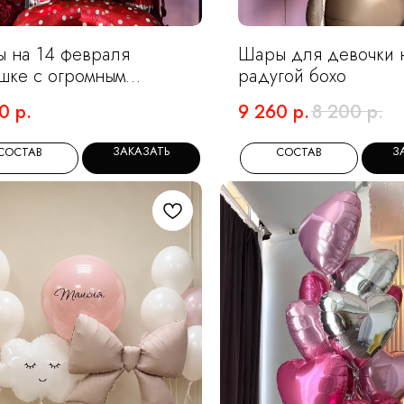
 на 14 февраля
Шары для девочки н
шке с огромным
радугой бохо
едем
0
р.
9 260
р.
8 200
р.
ЗАКАЗАТЬ
З
СОСТАВ
СОСТАВ