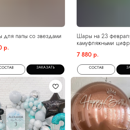
 для папы со звездами
Шары на 23 феврал
камуфляжными цифр
0
р.
7 880
р.
ЗАКАЗАТЬ
З
СОСТАВ
СОСТАВ