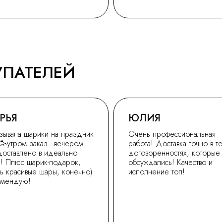
УПАТЕЛЕЙ
РЬЯ
ЮЛИЯ
зывала шарики на праздник
Очень профессиональная
🥳утром заказ - вечером
работа! Доставка точно в т
доставлено в идеально
договоренностях, которые
! Плюс шарик-подарок,
обсуждались! Качество и
ь красивые шары, конечно)
исполнение топ!
омендую!