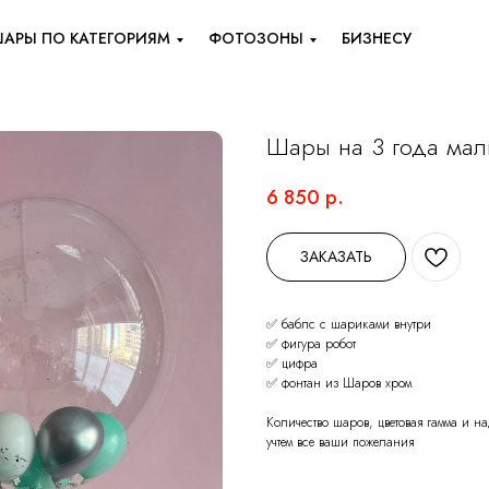
АРЫ ПО КАТЕГОРИЯМ
ФОТОЗОНЫ
БИЗНЕСУ
Шары на 3 года мал
6 850
р.
ЗАКАЗАТЬ
✅ баблс с шариками внутри
✅ фигура робот
✅ цифра
✅ фонтан из Шаров хром
Количество шаров, цветовая гамма и 
учтем все ваши пожелания