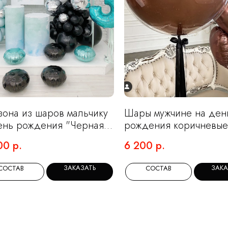
зона из шаров мальчику
Шары мужчине на ден
ень рождения "Черная
рождения коричневые
за"
«Королевский хром»
00
р.
6 200
р.
ЗАКАЗАТЬ
ЗАКА
СОСТАВ
СОСТАВ