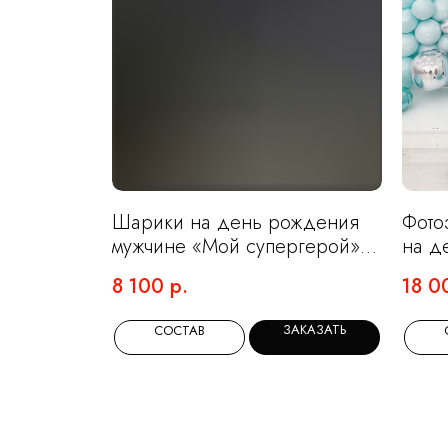
Шарики на день рождения
Фото
мужчине «Мой супергерой» с
на д
большим сердцем с фото в
бирю
8 100
р.
18 0
синем цвете
ЗАКАЗАТЬ
СОСТАВ