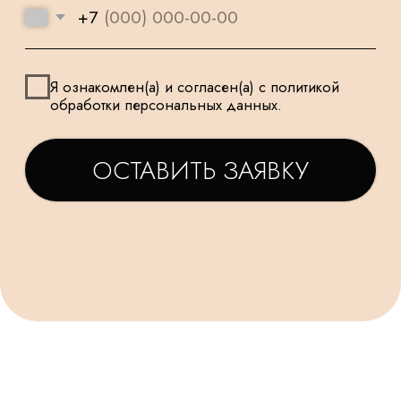
МАЛЕНЬКИХ
ТАТЬЯНА
ДАРЬЯ
Заказываем у Вас шарики
Заказывала шарики на
для праздника деткам, уже
праздник сыну🥳утром
не первый раз ! Качество и
заказ - вечером все
исполнение на высоте.
доставлено в идеально
Держаться долго, красиво и
виде! Плюс шарик-подар
очень празднично 😄
очень красивые шары,
Спасибо за подарочки,
конечно) Рекомендую!
очень приятно☺. Будем ещё
обращаться именно к Вам!