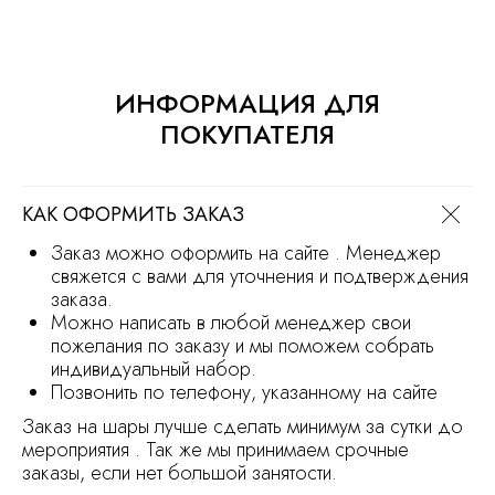
Режим работы магазина
с 9.30 до 21.30
Заказ на сайте можно оформить круглосуточно
ИНФОРМАЦИЯ ДЛЯ
МЫ В СОЦ.СЕТЯХ
ПОКУПАТЕЛЯ
КАК ОФОРМИТЬ ЗАКАЗ
ОСТАВИТЬ ЗАЯВКУ
Заказ можно оформить на сайте . Менеджер
свяжется с вами для уточнения и подтверждения
заказа.
Политика обработки персональных
данных
Можно написать в любой менеджер свои
пожелания по заказу и мы поможем собрать
Сайт носит информационный характер
и не является офертой
индивидуальный набор.
Продвижение сайта
Разработка сайта
Позвонить по телефону, указанному на сайте
Заказ на шары лучше сделать минимум за сутки до
мероприятия . Так же мы принимаем срочные
заказы, если нет большой занятости.