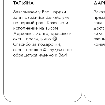
+7 (930) 255-77-11
vred01@list.ru
Россия, г. Нижний Новгород,
ул. Невзоровых , д 111