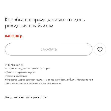
Коробка с шарами девочке на день
рождения с зайчиком
8400,00
р.
ЗАКАЗАТЬ
✅ фигура зайчик
✅ коробка с надписью + фонтан из шаров
✅баблс с шариками внутри
✅связка из 5 Шаров
Количество шаров, цветовая гамма и надпись могут быть любыми. Напишите при
оформлении заказа и мы учтем все ваши пожелания
НЕ ЗНАЕТЕ КАКИЕ
Вам может понравится
ШАРЫ ВЫБРАТЬ?
Мы на связи и готовы помочь с выбором.