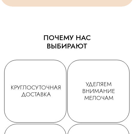
ПОЧЕМУ НАС
ТАТЬЯНА
ДАРЬЯ
ВЫБИРАЮТ
Заказываем у Вас шарики
Заказывала шарики на
для праздника деткам, уже
праздник сыну🥳утром
не первый раз ! Качество и
заказ - вечером все
исполнение на высоте.
доставлено в идеально
Держаться долго, красиво и
виде! Плюс шарик-подар
очень празднично 😄
очень красивые шары,
Спасибо за подарочки,
конечно) Рекомендую!
очень приятно☺. Будем ещё
обращаться именно к Вам!