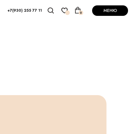
+7(930) 255 77 11
МЕНЮ
0