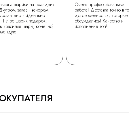
зывала шарики на праздник
Очень профессиональная
🥳утром заказ - вечером
работа! Доставка точно в т
доставлено в идеально
договоренностях, которые
! Плюс шарик-подарок,
обсуждались! Качество и
ь красивые шары, конечно)
исполнение топ!
омендую!
ОКУПАТЕЛЯ