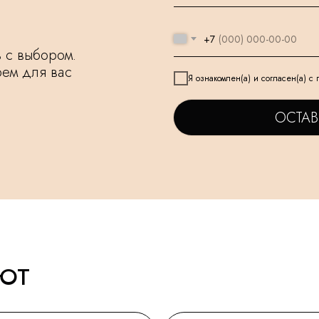
+7
чь с выбором.
рем для вас
Я ознакомлен(а) и согласен(а) с
ОСТАВ
АЮТ