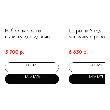
НЕ ЗНАЕТЕ КАКИЕ
ШАРЫ ВЫБРАТЬ?
Набор шаров на
Шары на 3 года
Мы на связи и готовы помочь с выбором.
выписку для девочки с
мальчику с робото
Оставьте заявку и мы подберем для вас
мышкой
идеальный набор.
5 700
р.
6 850
р.
СОСТАВ
СОСТАВ
+7
ЗАКАЗАТЬ
ЗАКАЗАТЬ
Я ознакомлен(а) и согласен(а) с
политикой
обработки персональных данных.
ОСТАВИТЬ ЗАЯВКУ