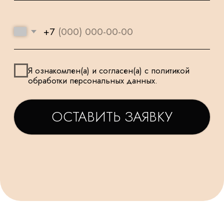
И ПОДХОДЯТ
К КАЖДОМУ
ДЛЯ САМЫХ
ЗАКАЗУ
МАЛЕНЬКИХ
ТАТЬЯНА
ДАРЬЯ
Заказываем у Вас шарики
Заказывала шарики на
для праздника деткам, уже
праздник сыну🥳утром
не первый раз ! Качество и
заказ - вечером все
исполнение на высоте.
доставлено в идеально
Держаться долго, красиво и
виде! Плюс шарик-подар
очень празднично 😄
очень красивые шары,
Спасибо за подарочки,
конечно) Рекомендую!
очень приятно☺. Будем ещё
обращаться именно к Вам!