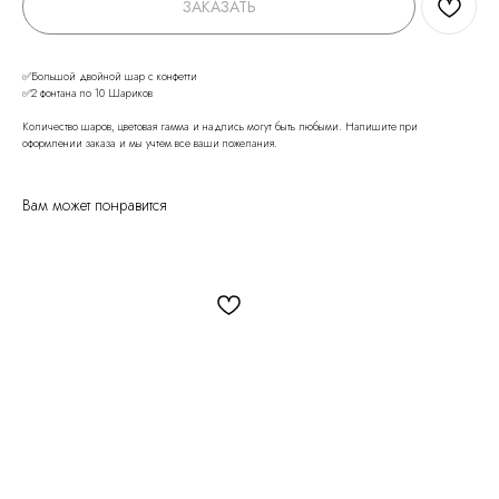
ЗАКАЗАТЬ
✅Большой двойной шар с конфетти
✅2 фонтана по 10 Шариков
Количество шаров, цветовая гамма и надпись могут быть любыми. Напишите при
оформлении заказа и мы учтем все ваши пожелания.
Вам может понравится