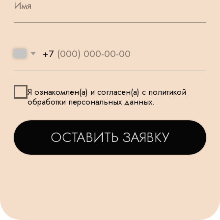
НАШИ ШАРИКИ
БЕЗОПАСНЫ
ПОДАРОК
И ПОДХОДЯТ
К КАЖДОМУ
ДЛЯ САМЫХ
ЗАКАЗУ
МАЛЕНЬКИХ
ТАТЬЯНА
ДАРЬЯ
Заказываем у Вас шарики
Заказывала шарики на
для праздника деткам, уже
праздник сыну🥳утром
не первый раз ! Качество и
заказ - вечером все
исполнение на высоте.
доставлено в идеально
Держаться долго, красиво и
виде! Плюс шарик-подар
очень празднично 😄
очень красивые шары,
Спасибо за подарочки,
конечно) Рекомендую!