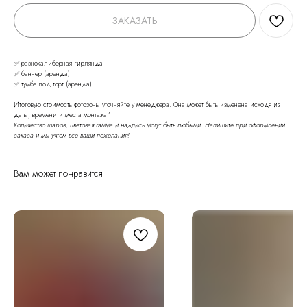
ЗАКАЗАТЬ
✅ разнокалиберная гирлянда
✅ баннер (аренда)
✅ тумба под торт (аренда)
Итоговую стоимость фотозоны уточняйте у менеджера. Она может быть изменена исходя из
даты, времени и места монтажа"
Количество шаров, цветовая гамма и надпись могут быть любыми. Напишите при оформлении
заказа и мы учтем все ваши пожелания!
Вам может понравится