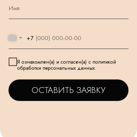
НАШИ ШАРИКИ
БЕЗОПАСНЫ
ПОДАРОК
И ПОДХОДЯТ
К КАЖДОМУ
ДЛЯ САМЫХ
ЗАКАЗУ
МАЛЕНЬКИХ
ТАТЬЯНА
ДАРЬЯ
Заказываем у Вас шарики
Заказывала шарики на
для праздника деткам, уже
праздник сыну🥳утром
не первый раз ! Качество и
заказ - вечером все
исполнение на высоте.
доставлено в идеально
Держаться долго, красиво и
виде! Плюс шарик-подар
очень празднично 😄
очень красивые шары,