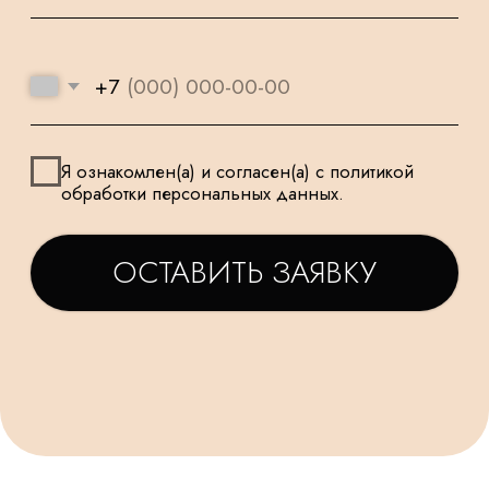
И ПОДХОДЯТ
К КАЖДОМУ
ДЛЯ САМЫХ
ЗАКАЗУ
МАЛЕНЬКИХ
ТАТЬЯНА
ДАРЬЯ
Заказываем у Вас шарики
Заказывала шарики на
для праздника деткам, уже
праздник сыну🥳утром
не первый раз ! Качество и
заказ - вечером все
исполнение на высоте.
доставлено в идеально
Держаться долго, красиво и
виде! Плюс шарик-подар
очень празднично 😄
очень красивые шары,
Спасибо за подарочки,
конечно) Рекомендую!
очень приятно☺. Будем ещё