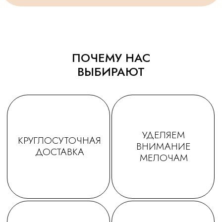
ПОЧЕМУ НАС
ТАТЬЯНА
ДАРЬЯ
ВЫБИРАЮТ
Заказываем у Вас шарики
Заказывала шарики на
для праздника деткам, уже
праздник сыну🥳утром
не первый раз ! Качество и
заказ - вечером все
исполнение на высоте.
доставлено в идеально
Держаться долго, красиво и
виде! Плюс шарик-подар
очень празднично 😄
очень красивые шары,
Спасибо за подарочки,
конечно) Рекомендую!
очень приятно☺. Будем ещё
обращаться именно к Вам!