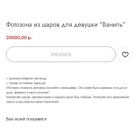
Фотозона из шаров для девушки "Ваниль"
25000,00
р.
ЗАКАЗАТЬ
✅ разнокалиберная гирлянда
✅ Банер из пайеток (аренда)
Итоговую стоимость фотозоны уточняйте у менеджера. Она может быть изменена исходя из
даты, времени и места монтажа"
Количество шаров, цветовая гамма и надпись могут быть любыми. Напишите при оформлении
заказа и мы учтем все ваши пожелания!
НЕ ЗНАЕТЕ КАКИЕ
Вам может понравится
ШАРЫ ВЫБРАТЬ?
Мы на связи и готовы помочь с выбором.