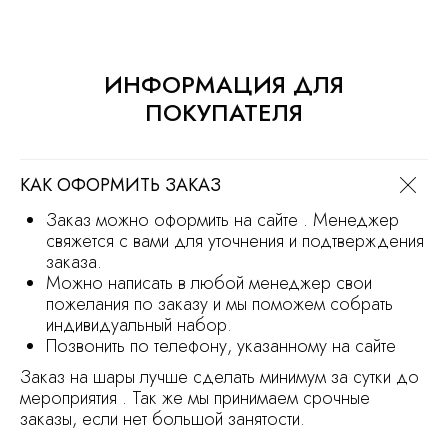
Режим работы магазина
с 9.30 до 21.30
Заказ на сайте можно оформить круглосуточно
ИНФОРМАЦИЯ ДЛЯ
МЫ В СОЦ.СЕТЯХ
ПОКУПАТЕЛЯ
КАК ОФОРМИТЬ ЗАКАЗ
ОСТАВИТЬ ЗАЯВКУ
Заказ можно оформить на сайте . Менеджер
свяжется с вами для уточнения и подтверждения
заказа.
Политика обработки персональных
Можно написать в любой менеджер свои
данных
пожелания по заказу и мы поможем собрать
Сайт носит информационный характер
и не является офертой
индивидуальный набор.
Продвижение сайта
Разработка сайта
Позвонить по телефону, указанному на сайте
Заказ на шары лучше сделать минимум за сутки до
мероприятия . Так же мы принимаем срочные
заказы, если нет большой занятости.