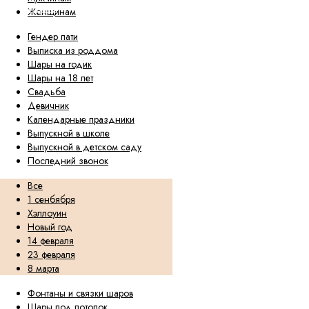
МЕНЮ
Женщинам
Гендер пати
Выписка из роддома
Шары на годик
Шары на 18 лет
Свадьба
Девичник
Календарные праздники
Выпускной в школе
Выпускной в детском саду
Последний звонок
Все
1 сенбября
Хэллоуин
Новый год
14 февраля
23 февраля
8 марта
Фонтаны и связки шаров
Шары под потолок