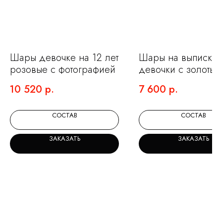
НЕ ЗНАЕТЕ КАКИЕ
ШАРЫ ВЫБРАТЬ?
Шары девочке на 12 лет
Шары на выписку 
Мы на связи и готовы помочь с выбором.
Оставьте заявку и мы подберем для вас
розовые с фотографией
девочки с золотым
идеальный набор.
дождиком
10 520
р.
7 600
р.
СОСТАВ
СОСТАВ
+7
ЗАКАЗАТЬ
ЗАКАЗАТЬ
Я ознакомлен(а) и согласен(а) с
политикой
обработки персональных данных.
ОСТАВИТЬ ЗАЯВКУ