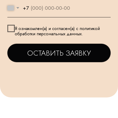
МАЛЕНЬКИХ
ТАТЬЯНА
ДАРЬЯ
Заказываем у Вас шарики
Заказывала шарики на
для праздника деткам, уже
праздник сыну🥳утром
не первый раз ! Качество и
заказ - вечером все
исполнение на высоте.
доставлено в идеально
Держаться долго, красиво и
виде! Плюс шарик-подар
очень празднично 😄
очень красивые шары,
Спасибо за подарочки,
конечно) Рекомендую!
очень приятно☺. Будем ещё
обращаться именно к Вам!