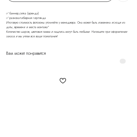
✅ баннер,сетка (аренда)
✅ разнокалиберная гирлянда
Итоговую стоимость фотозоны уточняйте у менеджера. Она может быть изменена исходя из
даты, времени и места монтажа"
Количество шаров, цветовая гамма и надпись могут быть любыми. Напишите при оформлении
заказа и мы учтем все ваши пожелания!
Вам может понравится