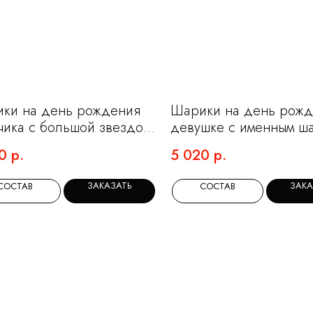
ки на день рождения
Шарики на день рож
чика с большой звездой
девушке с именным ш
фрами
гигантом
0
р.
5 020
р.
ЗАКАЗАТЬ
ЗАКА
СОСТАВ
СОСТАВ