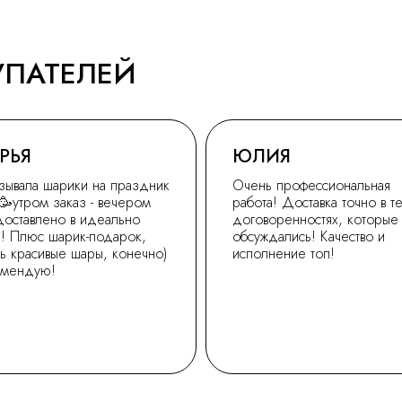
УПАТЕЛЕЙ
РЬЯ
ЮЛИЯ
зывала шарики на праздник
Очень профессиональная
🥳утром заказ - вечером
работа! Доставка точно в т
доставлено в идеально
договоренностях, которые
! Плюс шарик-подарок,
обсуждались! Качество и
ь красивые шары, конечно)
исполнение топ!
омендую!