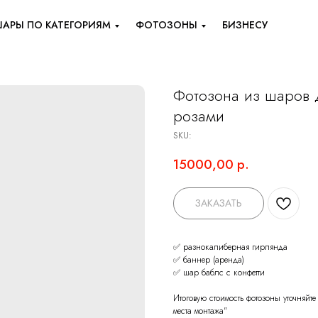
АРЫ ПО КАТЕГОРИЯМ
ФОТОЗОНЫ
БИЗНЕСУ
Фотозона из шаров 
розами
SKU:
15000,00
р.
ЗАКАЗАТЬ
✅ разнокалиберная гирлянда
✅ баннер (аренда)
✅ шар баблс с конфетти
Итоговую стоимость фотозоны уточняйте
места монтажа"