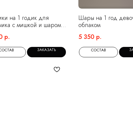
ки на 1 годик для
Шары на 1 год дево
чика с мишкой и шаром
облаком
нтом в кремовом и ретро
0
р.
5 350
р.
бом цвете
ЗАКАЗАТЬ
З
СОСТАВ
СОСТАВ