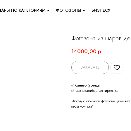
АРЫ ПО КАТЕГОРИЯМ
ФОТОЗОНЫ
БИЗНЕСУ
Фотозона из шаров де
14000,00
р.
ЗАКАЗАТЬ
✅ баннер (аренда)
✅ разнокалиберная гирлянда
Итоговую стоимость фотозоны уточняйте
места монтажа"