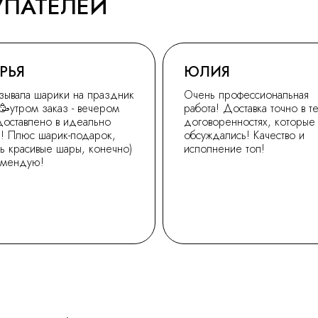
УПАТЕЛЕЙ
РЬЯ
ЮЛИЯ
зывала шарики на праздник
Очень профессиональная
🥳утром заказ - вечером
работа! Доставка точно в т
доставлено в идеально
договоренностях, которые
! Плюс шарик-подарок,
обсуждались! Качество и
ь красивые шары, конечно)
исполнение топ!
омендую!