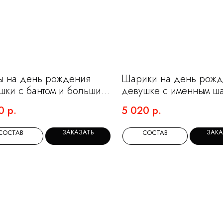
 на день рождения
Шарики на день рож
шки с бантом и большим
девушке с именным ш
в с надписью
гигантом
0
р.
5 020
р.
ЗАКАЗАТЬ
ЗАКА
СОСТАВ
СОСТАВ