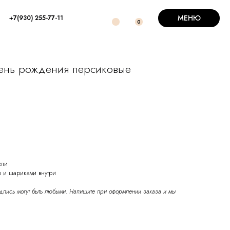
МЕНЮ
+7(930) 255-77-11
0
ень рождения персиковые
тти
 и шариками внутри
адпись могут быть любыми. Напишите при оформлении заказа и мы