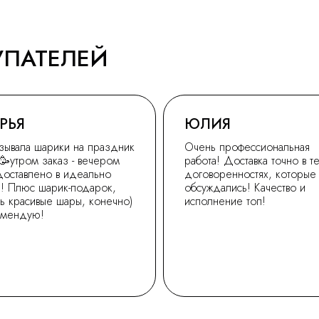
УПАТЕЛЕЙ
РЬЯ
ЮЛИЯ
зывала шарики на праздник
Очень профессиональная
🥳утром заказ - вечером
работа! Доставка точно в т
доставлено в идеально
договоренностях, которые
! Плюс шарик-подарок,
обсуждались! Качество и
ь красивые шары, конечно)
исполнение топ!
омендую!