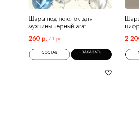
Шары под потолок для
Шары
мужчины черный агат
цифр
цвет
260
р.
2 20
/
1 pc
ЗАКАЗАТЬ
СОСТАВ