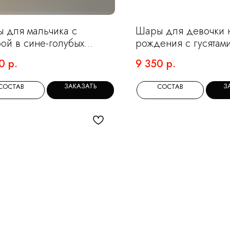
 для мальчика с
Шары для девочки 
ой в сине-голубых
рождения с гусятам
ах
ромашками
0
р.
9 350
р.
ЗАКАЗАТЬ
З
СОСТАВ
СОСТАВ