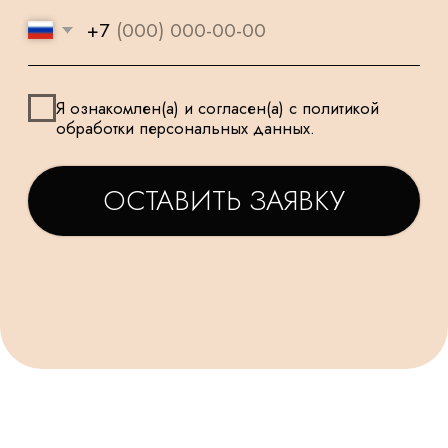
МАЛЕНЬКИХ
ТАТЬЯНА
ДАРЬЯ
Заказываем у Вас шарики
Заказывала шарики на
для праздника деткам, уже
праздник сыну🥳утром
не первый раз ! Качество и
заказ - вечером все
исполнение на высоте.
доставлено в идеально
Держаться долго, красиво и
виде! Плюс шарик-подар
очень празднично 😄
очень красивые шары,
Спасибо за подарочки,
конечно) Рекомендую!
очень приятно☺. Будем ещё
обращаться именно к Вам!