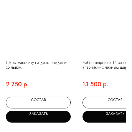
НЕ ЗНАЕТЕ КАКИЕ
ШАРЫ ВЫБРАТЬ?
Мы на связи и готовы помочь с выбором.
Оставьте заявку и мы подберем для вас
Шары мальчику на день рождения
Набор шаров на 14 февраля
идеальный набор.
со львом
«перчики» с черным шаром 
и сердечками с надписями
2 750
р.
13 500
р.
СОСТАВ
СОСТАВ
+7
ЗАКАЗАТЬ
ЗАКАЗАТЬ
Я ознакомлен(а) и согласен(а) с
политикой
обработки персональных данных.