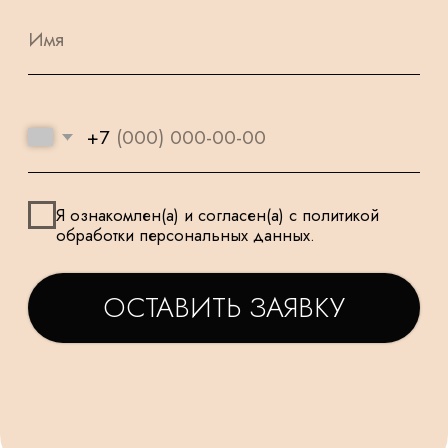
НАШИ ШАРИКИ
БЕЗОПАСНЫ
ПОДАРОК
И ПОДХОДЯТ
К КАЖДОМУ
ДЛЯ САМЫХ
ЗАКАЗУ
МАЛЕНЬКИХ
ТАТЬЯНА
ДАРЬЯ
Заказываем у Вас шарики
Заказывала шарики на
для праздника деткам, уже
праздник сыну🥳утром
не первый раз ! Качество и
заказ - вечером все
исполнение на высоте.
доставлено в идеально
Держаться долго, красиво и
виде! Плюс шарик-подар
очень празднично 😄
очень красивые шары,