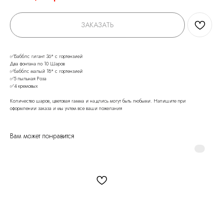
ЗАКАЗАТЬ
✅Бабблс гигант 36* с гортензией
Два фонтана по 10 Шаров
✅бабблс малый 18* с гортензией
✅5 пыльная Роза
✅4 кремовых
Количество шаров, цветовая гамма и надпись могут быть любыми. Напишите при
оформлении заказа и мы учтем все ваши пожелания
Вам может понравится