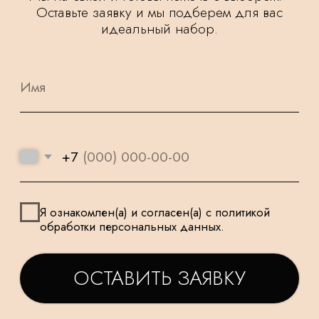
НАШИ ШАРИКИ
БЕЗОПАСНЫ
ПОДАРОК
И ПОДХОДЯТ
К КАЖДОМУ
ДЛЯ САМЫХ
ЗАКАЗУ
МАЛЕНЬКИХ
ТАТЬЯНА
ДАРЬЯ
Заказываем у Вас шарики
Заказывала шарики на
для праздника деткам, уже
праздник сыну🥳утром