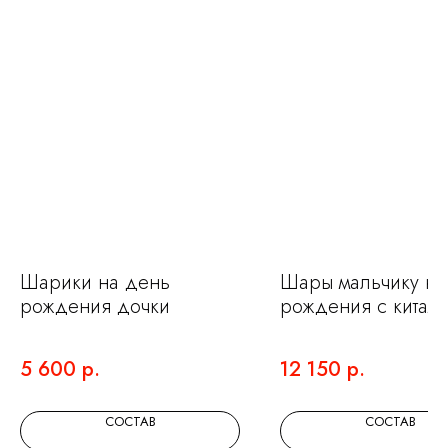
НЕ ЗНАЕТЕ КАКИЕ
ШАРЫ ВЫБРАТЬ?
Мы на связи и готовы помочь с выбором.
Оставьте заявку и мы подберем для вас
Шарики на день
Шары мальчику на
идеальный набор.
рождения дочки
рождения с китам
5 600
р.
12 150
р.
+7
СОСТАВ
СОСТАВ