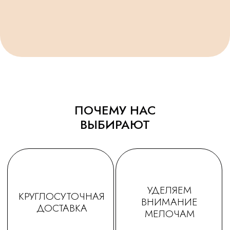
не первый раз ! Качество и
заказ - вечером все
исполнение на высоте.
доставлено в идеально
Держаться долго, красиво и
виде! Плюс шарик-подар
очень празднично 😄
очень красивые шары,
Спасибо за подарочки,
конечно) Рекомендую!
очень приятно☺. Будем ещё
обращаться именно к Вам!
ПОЧЕМУ НАС
ВЫБИРАЮТ