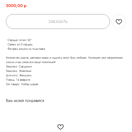
5000,00
р.
ЗАКАЗАТЬ
• Сердце гигант 36"
• Связка из 5 сердец
• Фигурка мишки на подставке
Количество шаров, цветовая гамма и надпись могут быть любыми. Напишите при оформлении
заказа и мы учтем все ваши пожелания!
Тематика: Сердечки
Тематика: Животные
Для кого: Женщина
Повод: 14 февраля
Тип товара: Набор шаров
Вам может понравится